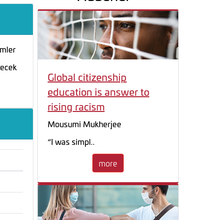
imler
lecek
Global citizenship
education is answer to
rising racism
Mousumi Mukherjee
“I was simpl..
more