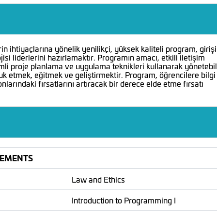
 ihtiyaçlarına yönelik yenilikçi, yüksek kaliteli program, giriş
isi liderlerini hazırlamaktır. Programın amacı, etkili iletişim
erimli proje planlama ve uygulama teknikleri kullanarak yönetebi
k etmek, eğitmek ve geliştirmektir. Program, öğrencilere bilgi
larındaki fırsatlarını artıracak bir derece elde etme fırsatı
REMENTS
Law and Ethics
Introduction to Programming I