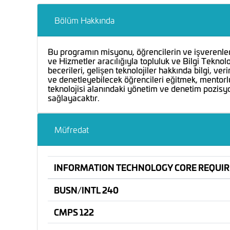
Bölüm Hakkında
Bu programın misyonu, öğrencilerin ve işverenlerin
ve Hizmetler aracılığıyla topluluk ve Bilgi Teknoloj
becerileri, gelişen teknolojiler hakkında bilgi, v
ve denetleyebilecek öğrencileri eğitmek, mentorlu
teknolojisi alanındaki yönetim ve denetim pozisyon
sağlayacaktır.
Müfredat
INFORMATION TECHNOLOGY CORE REQUI
BUSN/INTL 240
CMPS 122