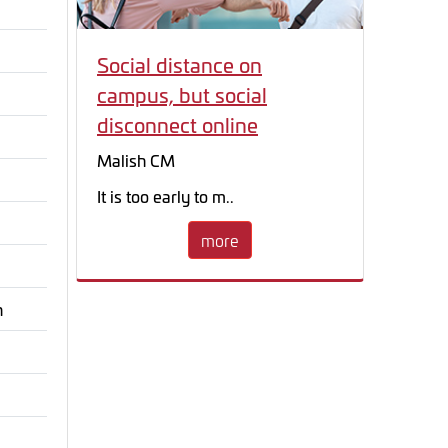
Social distance on
campus, but social
disconnect online
Malish CM
It is too early to m..
more
n