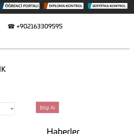
☎
+902163309595
İK
Haberler