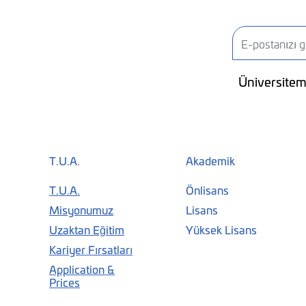
Üniversitemi
T.U.A.
Akademik
T.U.A.
Önlisans
Misyonumuz
Lisans
Uzaktan Eğitim
Yüksek Lisans
Kariyer Fırsatları
Application &
Prices