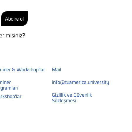
Abone ol
er misiniz?
miner & Workshop'lar
Mail
miner
info@tuamerica.university
gramları
Gizlilik ve Güvenlik
rkshop'lar
Sözleşmesi