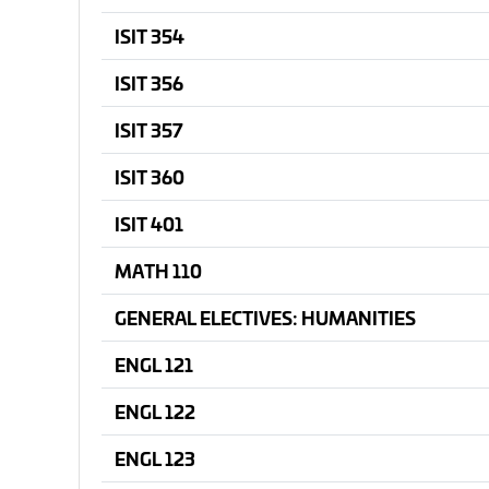
ISIT 354
ISIT 356
ISIT 357
ISIT 360
ISIT 401
MATH 110
GENERAL ELECTIVES: HUMANITIES
ENGL 121
ENGL 122
ENGL 123