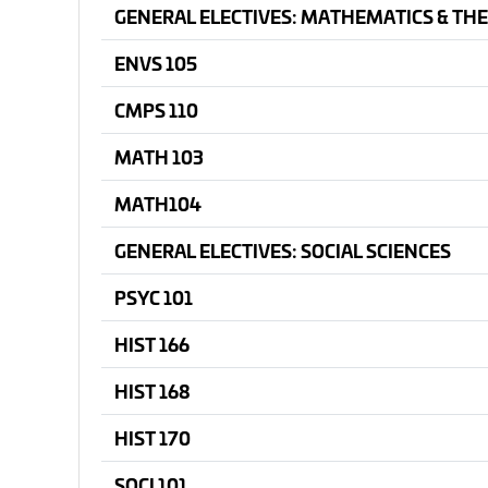
GENERAL ELECTIVES: MATHEMATICS & THE
ENVS 105
CMPS 110
MATH 103
MATH104
GENERAL ELECTIVES: SOCIAL SCIENCES
PSYC 101
HIST 166
HIST 168
HIST 170
SOCI 101