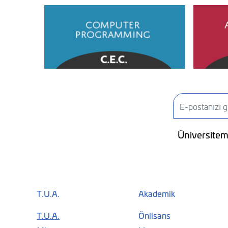
Üniversitemi
T.U.A.
Akademik
T.U.A.
Önlisans