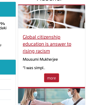
 94
daki
Global citizenship
education is answer to
u
rising racism
Mousumi Mukherjee
“I was simpl..
more