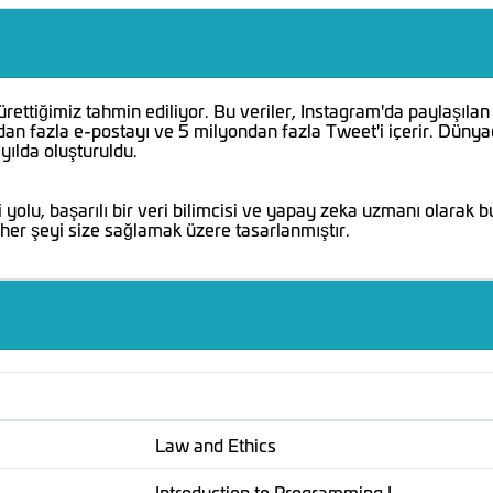
ürettiğimiz tahmin ediliyor. Bu veriler, Instagram'da paylaşılan
an fazla e-postayı ve 5 milyondan fazla Tweet'i içerir. Dünya
 yılda oluşturuldu.
yolu, başarılı bir veri bilimcisi ve yapay zeka uzmanı olarak b
 her şeyi size sağlamak üzere tasarlanmıştır.
Law and Ethics
Introduction to Programming I