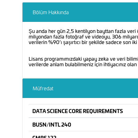
Bölüm Hakkında
Şu anda her gün 2,5 kentilyon bayttan fazla veri 
milyondan fazla fotoğraf ve videoyu, 306 milyard
verilerin %90’ı şaşırtıcı bir şekilde sadece son iki
Lisans programımızdaki yapay zeka ve veri bilimi 
verilerde anlam bulabilmeniz için ihtiyacınız olan
Müfredat
DATA SCIENCE CORE REQUIREMENTS
BUSN/INTL 240
CMPS 122