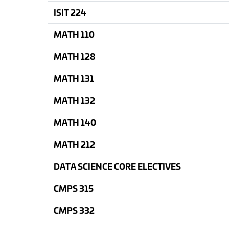
ISIT 224
MATH 110
MATH 128
MATH 131
MATH 132
MATH 140
MATH 212
DATA SCIENCE CORE ELECTIVES
CMPS 315
CMPS 332