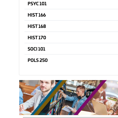
PSYC 101
HIST 166
HIST 168
HIST 170
SOCI 101
POLS 250