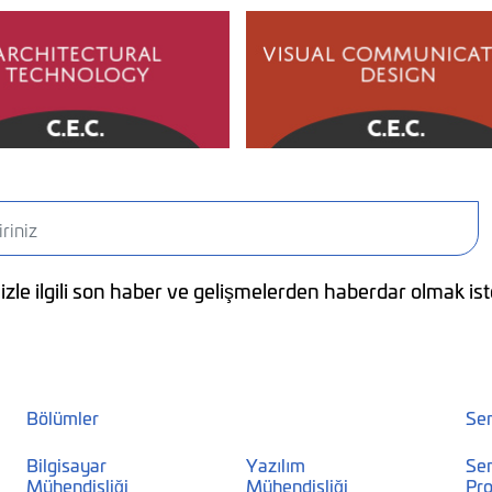
zle ilgili son haber ve gelişmelerden haberdar olmak ist
Bölümler
Se
Bilgisayar
Yazılım
Se
Mühendisliği
Mühendisliği
Pro