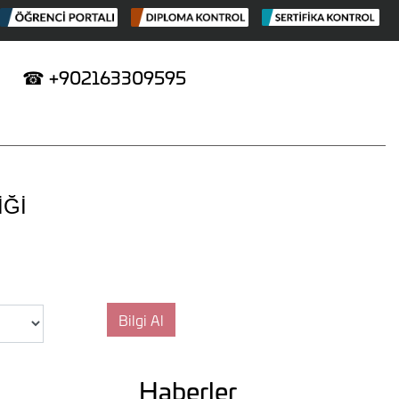
☎
+902163309595
İĞİ
Haberler