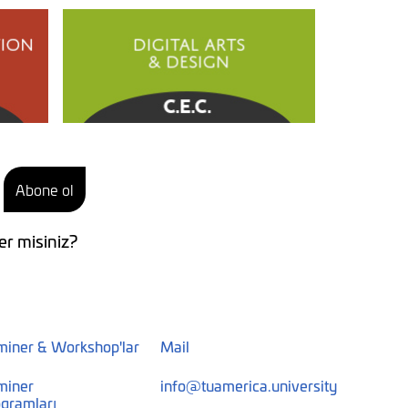
Abone ol
er misiniz?
miner & Workshop'lar
Mail
miner
info@tuamerica.university
gramları